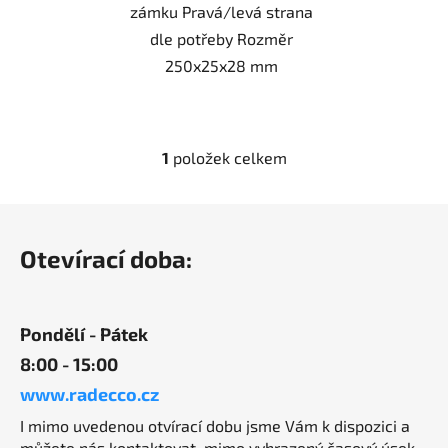
zámku Pravá/levá strana
dle potřeby Rozměr
250x25x28 mm
1
položek celkem
O
v
l
Z
á
á
d
Otevírací doba:
p
a
a
c
t
í
Pondělí - Pátek
í
p
8:00 - 15:00
r
v
www.radecco.cz
k
I mimo uvedenou otvírací dobu jsme Vám k dispozici a
y
můžete nás kontaktovat, mimo vyhrazený časový úsek