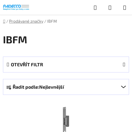
Přejít
Hledat
NÁKUP
na
obsah
KOŠÍK
Domů
/
Prodávané značky
/
IBFM
IBFM
OTEVŘÍT FILTR
Ř
Řadit podle:
Nejlevnější
a
z
V
e
ý
n
p
í
i
p