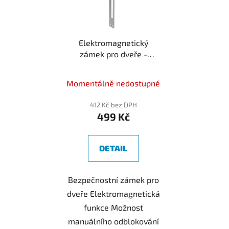
s
r
p
o
r
d
Elektromagnetický
o
u
zámek pro dveře -
d
k
250x25 mm
Kód:
u
t
250250
k
Momentálně nedostupné
ů
t
412 Kč bez DPH
ů
499 Kč
DETAIL
Bezpečnostní zámek pro
dveře Elektromagnetická
funkce Možnost
manuálního odblokování