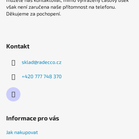
v
však není zaručena naše přítomnost na telefonu.
ý
Děkujeme za pochopení.
p
i
s
u
Kontakt
sklad
@
radecco.cz
+420 777 748 370
Informace pro vás
Jak nakupovat