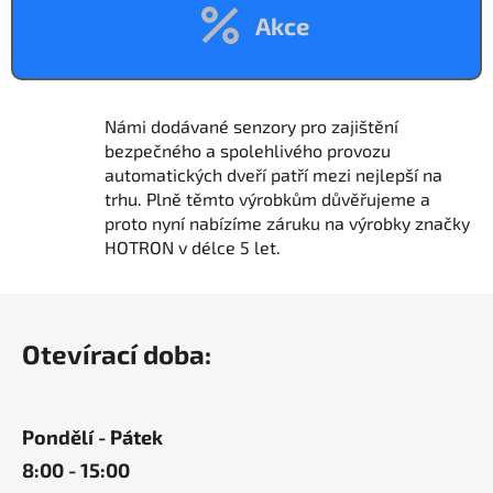
á
Akce
d
a
c
í
p
Námi dodávané senzory pro zajištění
r
bezpečného a spolehlivého provozu
v
automatických dveří patří mezi nejlepší na
k
trhu.
Plně těmto výrobkům důvěřujeme a
y
proto nyní nabízíme záruku na výrobky značky
v
HOTRON v délce 5 let.
ý
p
Z
i
á
s
Otevírací doba:
p
u
a
t
Pondělí - Pátek
í
8:00 - 15:00