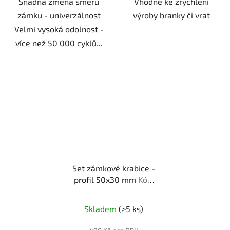
Snadná změna směru
Vhodné ke zrychlení
zámku - univerzálnost
výroby branky či vrat
Velmi vysoká odolnost -
více než 50 000 cyklů...
Set zámkové krabice -
profil 50x30 mm
Kód:
000897
Skladem
(>5 ks)