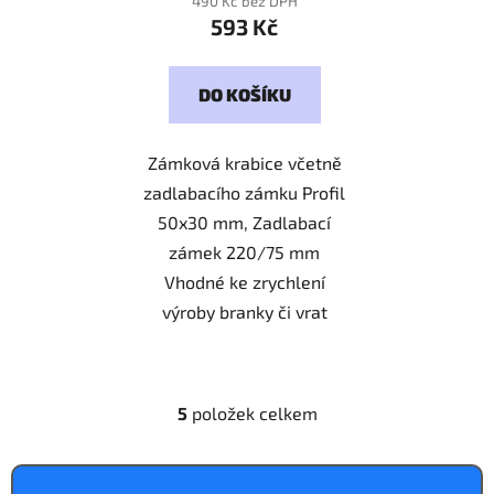
490 Kč bez DPH
593 Kč
DO KOŠÍKU
Zámková krabice včetně
zadlabacího zámku Profil
50x30 mm, Zadlabací
zámek 220/75 mm
Vhodné ke zrychlení
výroby branky či vrat
5
položek celkem
O
v
l