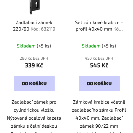
Zadlabací zámek
Set zámkové krabice -
220/90
Kód: 632119
profil 40x40 mm
Kód:
632280
Skladem
(>5 ks)
Skladem
(>5 ks)
280 Kč bez DPH
450 Kč bez DPH
339 Kč
545 Kč
DO KOŠÍKU
DO KOŠÍKU
Zadlabací zámek pro
Zámková krabice včetně
cylindrickou vložku
zadlabacího zámku Profil
Nýtovaná ocelová kazeta
40x40 mm, Zadlabací
zámku s čelní deskou
zámek 90/22 mm