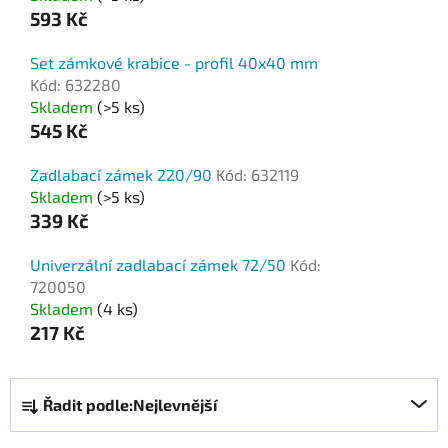
593 Kč
Set zámkové krabice - profil 40x40 mm
Kód: 632280
Skladem
(>5 ks)
545 Kč
Zadlabací zámek 220/90
Kód: 632119
Skladem
(>5 ks)
339 Kč
Univerzální zadlabací zámek 72/50
Kód:
720050
Skladem
(4 ks)
217 Kč
Ř
Řadit podle:
Nejlevnější
a
z