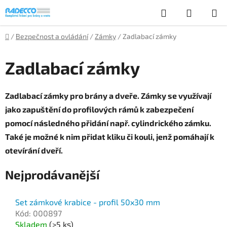
Přejít
Hledat
NÁKUP
na
obsah
KOŠÍK
Domů
/
Bezpečnost a ovládání
/
Zámky
/
Zadlabací zámky
Zadlabací zámky
Zadlabací zámky pro brány a dveře. Zámky se využívají
jako zapuštění do profilových rámů k zabezpečení
pomocí následného přidání např. cylindrického zámku.
Také je možné k nim přidat kliku či kouli, jenž pomáhají k
otevírání dveří.
Nejprodávanější
Set zámkové krabice - profil 50x30 mm
Kód: 000897
Skladem
(>5 ks)