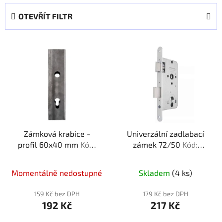
e
OTEVŘÍT FILTR
n
í
V
p
ý
r
p
o
i
d
s
u
p
k
r
t
Zámková krabice -
Univerzální zadlabací
o
ů
profil 60x40 mm
Kód:
zámek 72/50
Kód:
d
060400
720050
u
k
Momentálně nedostupné
Skladem
(4 ks)
t
159 Kč bez DPH
179 Kč bez DPH
ů
192 Kč
217 Kč