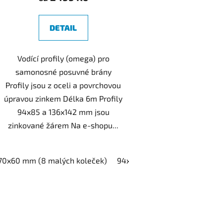
DETAIL
Vodící profily (omega) pro
samonosné posuvné brány
Profily jsou z oceli a povrchovou
úpravou zinkem Délka 6m Profily
94x85 a 136x142 mm jsou
zinkované žárem Na e-shopu...
70x60 mm (8 malých koleček)
94x85 mm (8 středních kole
O
v
l
á