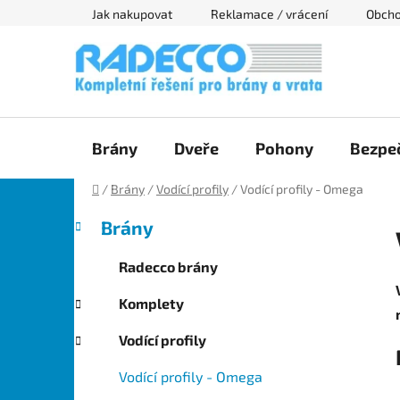
Přejít
Jak nakupovat
Reklamace / vrácení
Obcho
na
obsah
Brány
Dveře
Pohony
Bezpeč
Domů
/
Brány
/
Vodící profily
/
Vodící profily - Omega
P
K
Přeskočit
Brány
a
kategorie
o
t
s
Radecco brány
e
t
g
Komplety
r
o
a
r
Vodící profily
i
n
e
n
Vodící profily - Omega