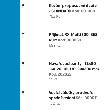
Kování pro posuvné dveře
- STANDARD
Kód: 001000
762 Kč
Příjímač RX-Multi 300-868
MHz
Kód: 300868
699 Kč
Navařovací panty - 12x80,
16x120, 18x170, 20x200 mm
Kód: 202025
19 Kč
Vodící válečky pro dveře -
spodní vedení
Kód: 000011
132 Kč