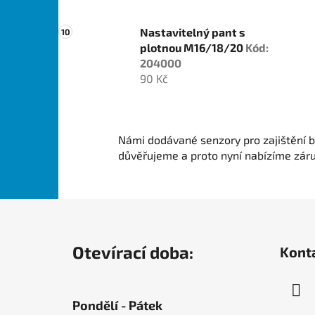
Nastavitelný pant s
plotnou M16/18/20
Kód:
204000
90 Kč
Námi dodávané senzory pro zajištění b
důvěřujeme a proto nyní nabízíme zár
Z
á
Otevírací doba:
Kont
p
a
t
Pondělí - Pátek
í