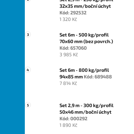
32x35 mm/boční úchyt
Kód: 292532
1 320 Kč
Set 6m - 500 kg/profil
70x60 mm (bez povrch.)
Kód: 657060
3 985 Kč
Set 6m - 800 kg/profil
94x85 mm
Kód: 689488
7 814 Kč
Set 2,9 m - 300 kg/profil
50x46 mm/boční úchyt
Kód: 000292
1 890 Kč