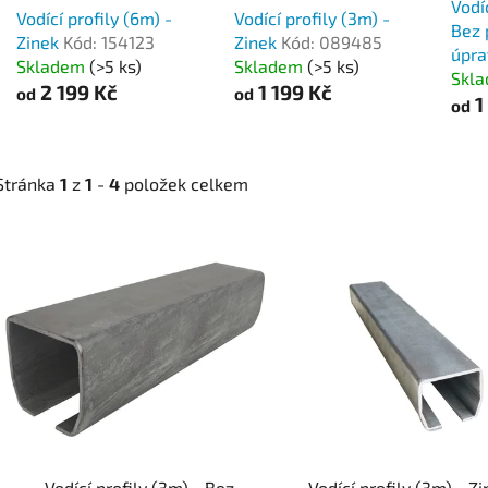
Vodí
Vodící profily (6m) -
Vodící profily (3m) -
Bez 
Zinek
Kód: 154123
Zinek
Kód: 089485
úpr
Skladem
(>5 ks)
Skladem
(>5 ks)
Skl
2 199 Kč
1 199 Kč
od
od
1
od
Stránka
1
z
1
-
4
položek celkem
V
ý
p
i
s
p
r
o
d
Vodící profily (3m) - Bez
Vodící profily (3m) - Z