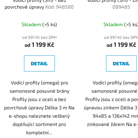
u
povrchové úpravy
Kód: 948580
089485
k
t
Skladem
(>5 ks)
Skladem
(>5 ks
ů
od 991 Kč bez DPH
od 991 Kč bez DP
1 199 Kč
1 199 Kč
od
od
DETAIL
DETAIL
Vodící profily (omega) pro
Vodící profily (omeg
samonosné posuvné brány
samonosné posuvné
Profily jsou z oceli a bez
Profily jsou z oceli a p
povrchové úpravy Délka 3 m Na
úpravou zinkem Délka 3 
e-shopu naleznete veškerý
94x85 a 136x142 mm
doplňující sortiment pro
zinkované žárem Na e-
kompletní...