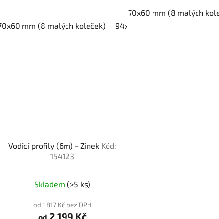
70x60 mm (8 malých kol
70x60 mm (8 malých koleček)
94x85 mm (8 středních kole
Vodící profily (6m) - Zinek
Kód:
154123
Skladem
(>5 ks)
od 1 817 Kč bez DPH
2 199 Kč
od