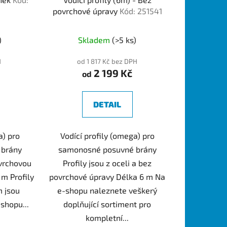
t
povrchové úpravy
Kód: 251541
ů
)
Skladem
(>5 ks)
H
od 1 817 Kč bez DPH
2 199 Kč
od
DETAIL
a) pro
Vodící profily (omega) pro
 brány
samonosné posuvné brány
ovrchovou
Profily jsou z oceli a bez
m Profily
povrchové úpravy Délka 6 m Na
 jsou
e-shopu naleznete veškerý
shopu...
doplňující sortiment pro
kompletní...