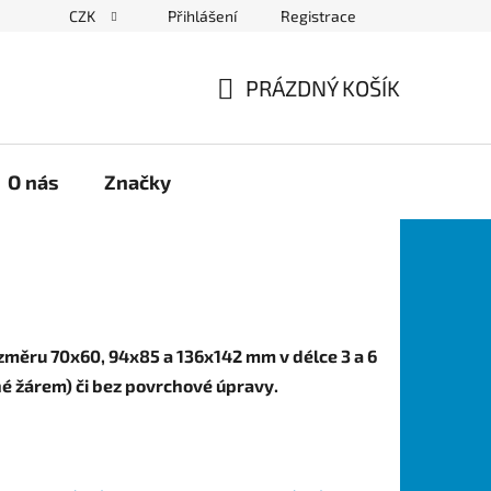
CZK
Přihlášení
Registrace
PRÁZDNÝ KOŠÍK
NÁKUPNÍ
KOŠÍK
O nás
Značky
změru 70x60, 94x85 a 136x142 mm v délce 3 a 6
ané žárem) či bez povrchové úpravy.