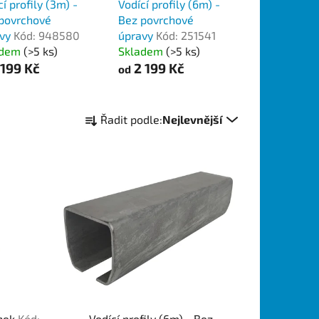
cí profily (3m) -
Vodící profily (6m) -
povrchové
Bez povrchové
avy
Kód: 948580
úpravy
Kód: 251541
adem
(>5 ks)
Skladem
(>5 ks)
 199 Kč
2 199 Kč
od
Ř
Řadit podle:
Nejlevnější
a
z
e
n
í
p
r
o
d
u
k
inek
Kód:
Vodící profily (6m) - Bez