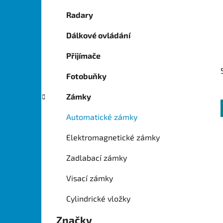
í
p
Radary
a
Dálkové ovládání
n
e
Přijímače
l
Fotobuňky
Zámky
Automatické zámky
Elektromagnetické zámky
Zadlabací zámky
Visací zámky
Cylindrické vložky
Značky