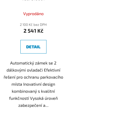
k
t
Vyprodáno
ů
2 100 Kč bez DPH
2 541 Kč
DETAIL
Automatický zámek se 2
dálkovými ovladači Efektivní
řešení pro ochranu parkovacího
místa Inovativní design
kombinovaný s kvalitní
funkčností Vysoká úroveň
zabezpečení a...