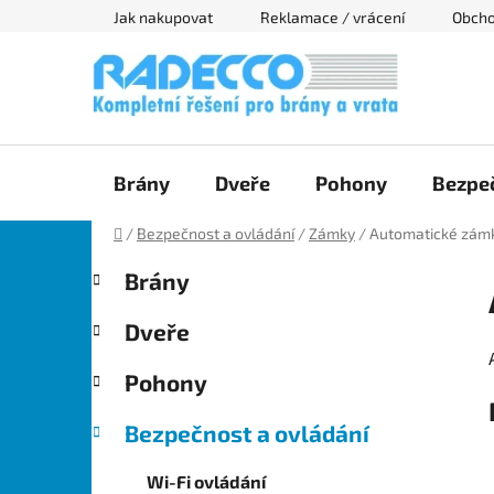
Přejít
Jak nakupovat
Reklamace / vrácení
Obcho
na
obsah
Brány
Dveře
Pohony
Bezpeč
Domů
/
Bezpečnost a ovládání
/
Zámky
/
Automatické zám
P
K
Přeskočit
Brány
a
kategorie
o
t
s
Dveře
e
t
g
r
Pohony
o
a
r
Bezpečnost a ovládání
i
n
e
n
Wi-Fi ovládání