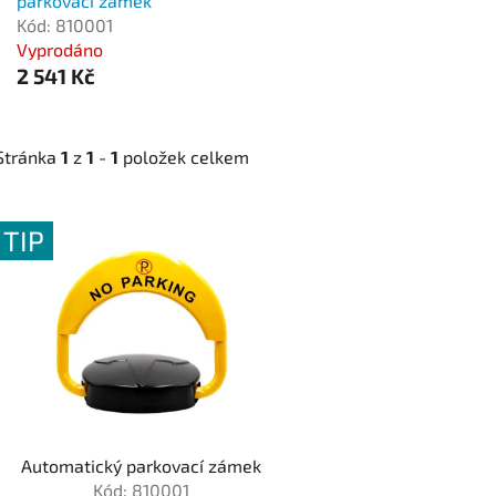
parkovací zámek
Kód: 810001
Vyprodáno
2 541 Kč
Stránka
1
z
1
-
1
položek celkem
V
TIP
ý
p
i
s
p
r
o
d
Automatický parkovací zámek
u
Kód: 810001