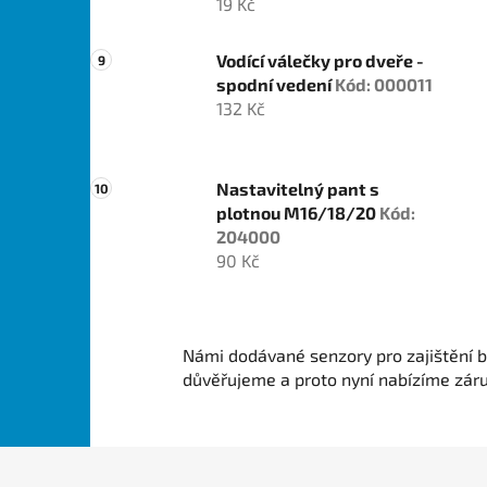
19 Kč
Vodící válečky pro dveře -
spodní vedení
Kód: 000011
132 Kč
Nastavitelný pant s
plotnou M16/18/20
Kód:
204000
90 Kč
Námi dodávané senzory pro zajištění b
důvěřujeme a proto nyní nabízíme zár
Z