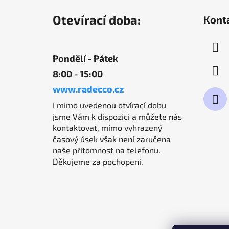
á
Otevírací doba:
Kont
p
a
t
Pondělí - Pátek
í
8:00 - 15:00
www.radecco.cz
I mimo uvedenou otvírací dobu
jsme Vám k dispozici a můžete nás
kontaktovat, mimo vyhrazený
časový úsek však není zaručena
naše přítomnost na telefonu.
Děkujeme za pochopení.