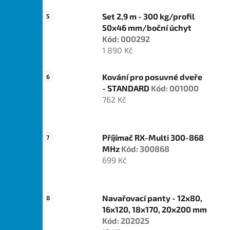
Set 2,9 m - 300 kg/profil
50x46 mm/boční úchyt
Kód: 000292
1 890 Kč
Kování pro posuvné dveře
- STANDARD
Kód: 001000
762 Kč
Příjímač RX-Multi 300-868
MHz
Kód: 300868
699 Kč
Navařovací panty - 12x80,
16x120, 18x170, 20x200 mm
Kód: 202025