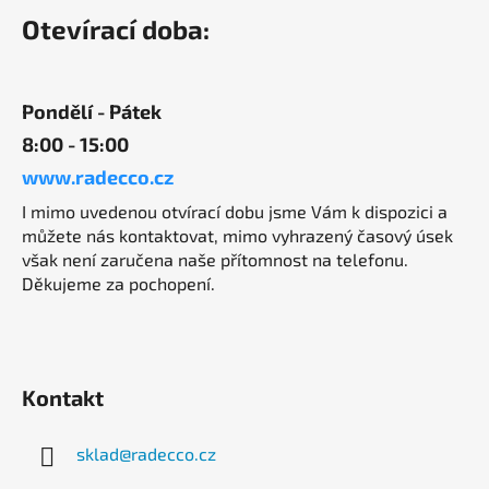
á
Otevírací doba:
p
a
t
Pondělí - Pátek
í
8:00 - 15:00
www.radecco.cz
I mimo uvedenou otvírací dobu jsme Vám k dispozici a
můžete nás kontaktovat, mimo vyhrazený časový úsek
však není zaručena naše přítomnost na telefonu.
Děkujeme za pochopení.
Kontakt
sklad
@
radecco.cz