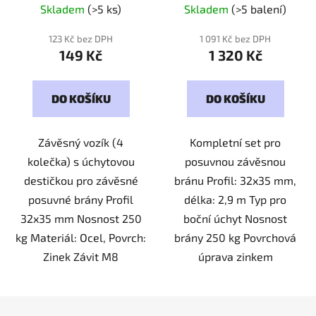
Skladem
(>5 ks)
Skladem
(>5 balení)
123 Kč bez DPH
1 091 Kč bez DPH
149 Kč
1 320 Kč
DO KOŠÍKU
DO KOŠÍKU
Závěsný vozík (4
Kompletní set pro
kolečka) s úchytovou
posuvnou závěsnou
destičkou pro závěsné
bránu Profil: 32x35 mm,
posuvné brány Profil
délka: 2,9 m Typ pro
32x35 mm Nosnost 250
boční úchyt Nosnost
kg Materiál: Ocel, Povrch:
brány 250 kg Povrchová
Zinek Závit M8
úprava zinkem
Z