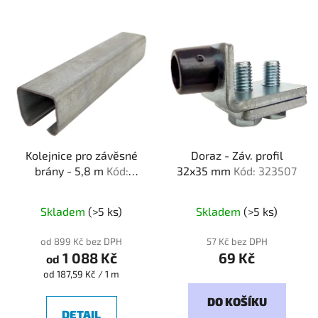
Kolejnice pro závěsné
Doraz - Záv. profil
brány - 5,8 m
Kód:
32x35 mm
Kód: 323507
015860
Skladem
(>5 ks)
Skladem
(>5 ks)
od 899 Kč bez DPH
57 Kč bez DPH
1 088 Kč
69 Kč
od
Měrná
od 187,59 Kč / 1 m
cena:
DO KOŠÍKU
DETAIL