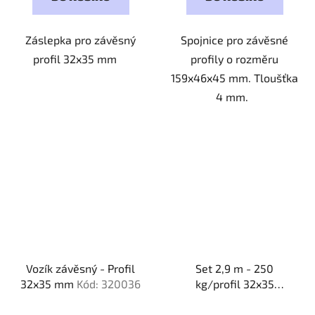
Záslepka pro závěsný
Spojnice pro závěsné
profil 32x35 mm
profily o rozměru
159x46x45 mm. Tloušťka
4 mm.
Vozík závěsný - Profil
Set 2,9 m - 250
32x35 mm
Kód: 320036
kg/profil 32x35
mm/boční úchyt
Kód:
292532