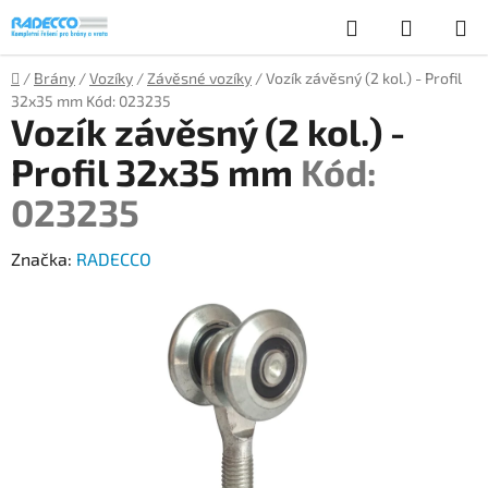
Přejít
Hledat
NÁKUP
na
obsah
KOŠÍK
Domů
/
Brány
/
Vozíky
/
Závěsné vozíky
/
Vozík závěsný (2 kol.) - Profil
32x35 mm
Kód: 023235
Vozík závěsný (2 kol.) -
Profil 32x35 mm
Kód:
023235
Značka:
RADECCO