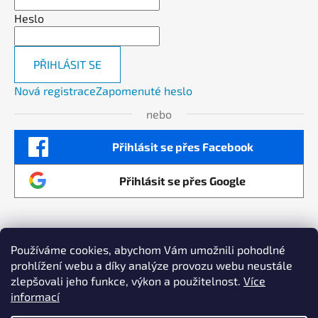
Heslo
PŘIHLÁSIT SE
Nová registrace
Zapomenuté heslo
nebo
Přihlásit se přes Facebook
Přihlásit se přes Google
Používáme cookies, abychom Vám umožnili pohodlné
prohlížení webu a díky analýze provozu webu neustále
Maximalizujeme výkon vaší online reklamy a
zlepšovali jeho funkce, výkon a použitelnost.
Více
zvyšujeme prodeje Copyright by AllSmart
informací