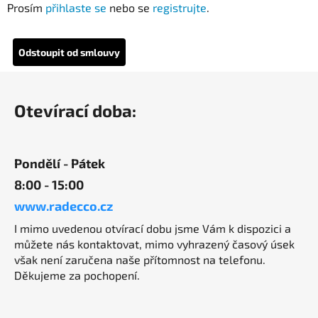
Prosím
přihlaste se
nebo se
registrujte
.
Odstoupit od smlouvy
Z
á
Otevírací doba:
p
a
t
Pondělí - Pátek
í
8:00 - 15:00
www.radecco.cz
I mimo uvedenou otvírací dobu jsme Vám k dispozici a
můžete nás kontaktovat, mimo vyhrazený časový úsek
však není zaručena naše přítomnost na telefonu.
Děkujeme za pochopení.