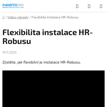
Přejít
Hledat
NÁKUP
na
obsah
KOŠÍK
Domů
/
Video-návody
/
Flexibilita instalace HR-Robusu
Flexibilita instalace HR-
Robusu
19.11.2025
Zjistěte, jak flexibilní je instalace HR-Robusu.