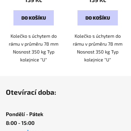
DO KOŠÍKU
DO KOŠÍKU
Kolečko s úchytem do
Kolečko s úchytem do
rámu v průměru 78 mm
rámu v průměru 78 mm
Nosnost 350 kg Typ
Nosnost 350 kg Typ
kolejnice "U"
kolejnice "U"
Z
á
Otevírací doba:
p
a
t
Pondělí - Pátek
í
8:00 - 15:00