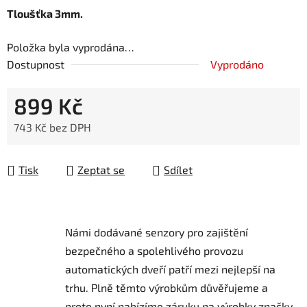
Tloušťka 3mm.
Položka byla vyprodána…
Dostupnost
Vyprodáno
899 Kč
743 Kč bez DPH
Měrná cena:
Tisk
Zeptat se
Sdílet
Námi dodávané senzory pro zajištění
bezpečného a spolehlivého provozu
automatických dveří patří mezi nejlepší na
trhu.
Plně těmto výrobkům důvěřujeme a
proto nyní nabízíme záruku na výrobky značky