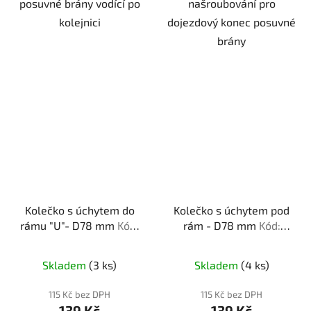
posuvné brány vodící po
našroubování pro
kolejnici
dojezdový konec posuvné
brány
Kolečko s úchytem do
Kolečko s úchytem pod
rámu "U"- D78 mm
Kód:
rám - D78 mm
Kód:
781808
780808
Skladem
(3 ks)
Skladem
(4 ks)
115 Kč bez DPH
115 Kč bez DPH
139 Kč
139 Kč