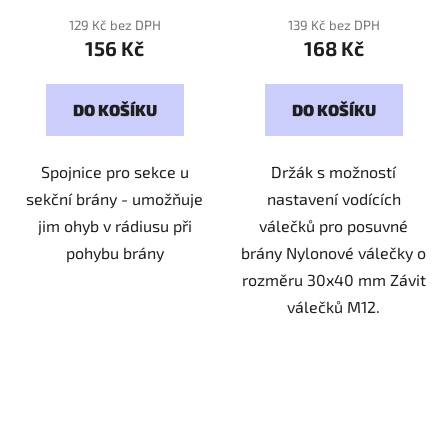
129 Kč bez DPH
139 Kč bez DPH
156 Kč
168 Kč
DO KOŠÍKU
DO KOŠÍKU
Spojnice pro sekce u
Držák s možností
sekční brány - umožňuje
nastavení vodících
jim ohyb v rádiusu při
válečků pro posuvné
pohybu brány
brány Nylonové válečky o
rozměru 30x40 mm Závit
válečků M12.