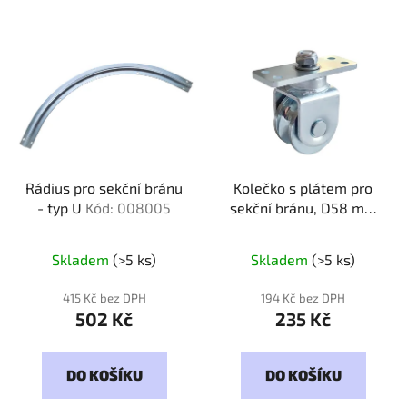
Rádius pro sekční bránu
Kolečko s plátem pro
- typ U
Kód: 008005
sekční bránu, D58 mm
Kód: 586010
Skladem
(>5 ks)
Skladem
(>5 ks)
415 Kč bez DPH
194 Kč bez DPH
502 Kč
235 Kč
DO KOŠÍKU
DO KOŠÍKU