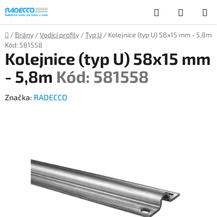
Přejít
Hledat
NÁKUP
na
obsah
KOŠÍK
Domů
/
Brány
/
Vodící profily
/
Typ U
/
Kolejnice (typ U) 58x15 mm - 5,8m
Kód: 581558
Kolejnice (typ U) 58x15 mm
- 5,8m
Kód: 581558
Značka:
RADECCO