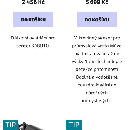
2 456 Kč
5 699 Kč
DO KOŠÍKU
DO KOŠÍKU
Dálkové ovládání pro
Mikrovlnný sensor pro
sensor KABUTO.
průmyslová vrata Může
být instalováno až do
výšky 4,7 m Technologie
detekce přítomnosti
Odolné a vodotěsné
pouzdro ideální do
náročných
průmyslových...
TIP
TIP