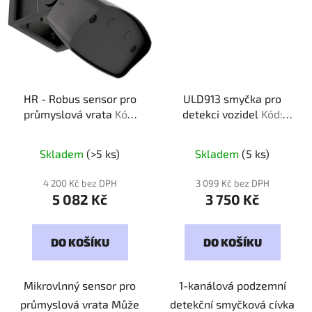
HR - Robus sensor pro
ULD913 smyčka pro
průmyslová vrata
Kód:
detekci vozidel
Kód:
000252
913000
Průměrné
Skladem
(>5 ks)
Skladem
(5 ks)
hodnocení
produktu
4 200 Kč bez DPH
3 099 Kč bez DPH
5 082 Kč
3 750 Kč
je
5,0
z
DO KOŠÍKU
DO KOŠÍKU
5
hvězdiček.
Mikrovlnný sensor pro
1-kanálová podzemní
průmyslová vrata Může
detekční smyčková cívka