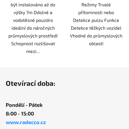
být instalováno až do
Režimy Trvalé
výšky 7m Odolné a
přítomnosti nebo
vodotěsné pouzdro
Detekce pulzu Funkce
ideální do náročných
Detekce těžkých vozidel
průmyslových prostředí
Vhodné do průmyslových
Schopnost rozlišovat
oblastí
mezi...
Z
á
Otevírací doba:
p
a
t
Pondělí - Pátek
í
8:00 - 15:00
www.radecco.cz