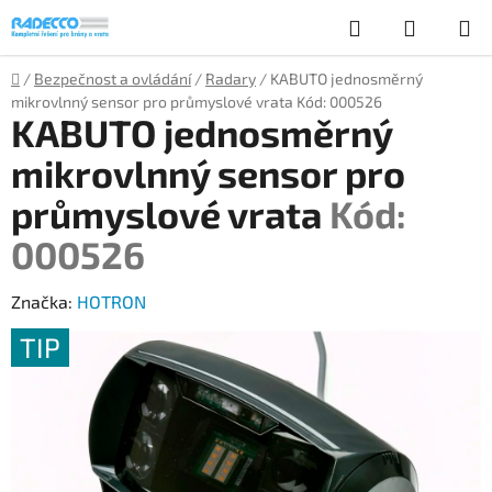
Přejít
Hledat
NÁKUP
na
obsah
KOŠÍK
Domů
/
Bezpečnost a ovládání
/
Radary
/
KABUTO jednosměrný
mikrovlnný sensor pro průmyslové vrata
Kód: 000526
KABUTO jednosměrný
mikrovlnný sensor pro
průmyslové vrata
Kód:
000526
Značka:
HOTRON
TIP