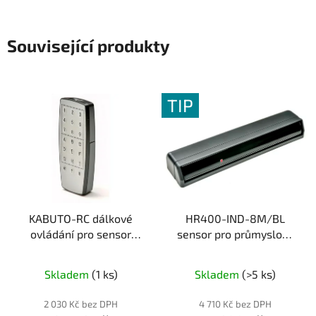
Související produkty
TIP
KABUTO-RC dálkové
HR400-IND-8M/BL
ovládání pro sensor
sensor pro průmyslová
KABUTO
Kód: 000529
vrata
Kód: 400008
Skladem
(1 ks)
Skladem
(>5 ks)
2 030 Kč bez DPH
4 710 Kč bez DPH