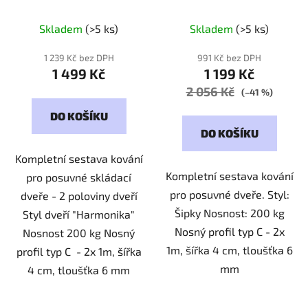
200000
Skladem
(>5 ks)
Skladem
(>5 ks)
1 239 Kč bez DPH
991 Kč bez DPH
1 499 Kč
1 199 Kč
2 056 Kč
(–41 %)
DO KOŠÍKU
DO KOŠÍKU
Kompletní sestava kování
Kompletní sestava kování
pro posuvné skládací
pro posuvné dveře. Styl:
dveře - 2 poloviny dveří
Šipky Nosnost: 200 kg
Styl dveří "Harmonika"
Nosný profil typ C - 2x
Nosnost 200 kg Nosný
1m, šířka 4 cm, tloušťka 6
profil typ C - 2x 1m, šířka
mm
4 cm, tloušťka 6 mm