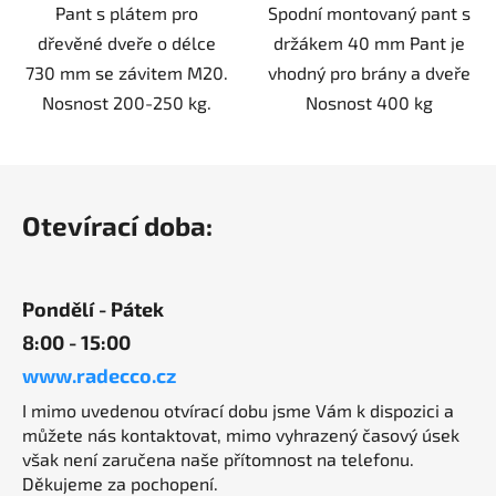
Pant s plátem pro
Spodní montovaný pant s
dřevěné dveře o délce
držákem 40 mm Pant je
730 mm se závitem M20.
vhodný pro brány a dveře
Nosnost 200-250 kg.
Nosnost 400 kg
Z
á
Otevírací doba:
p
a
t
Pondělí - Pátek
í
8:00 - 15:00
www.radecco.cz
I mimo uvedenou otvírací dobu jsme Vám k dispozici a
můžete nás kontaktovat, mimo vyhrazený časový úsek
však není zaručena naše přítomnost na telefonu.
Děkujeme za pochopení.