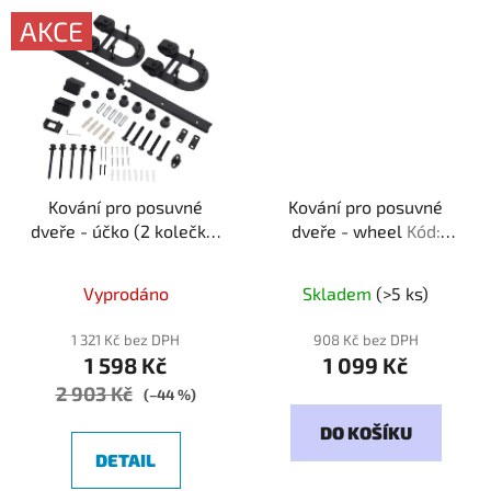
AKCE
Kování pro posuvné
Kování pro posuvné
dveře - účko (2 kolečka)
dveře - wheel
Kód:
Kód: 020004
080000
Vyprodáno
Skladem
(>5 ks)
1 321 Kč bez DPH
908 Kč bez DPH
1 598 Kč
1 099 Kč
2 903 Kč
(–44 %)
DO KOŠÍKU
DETAIL