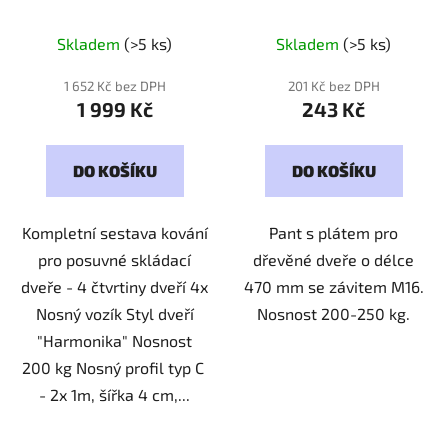
Harmonica 2
Kód:
Kód: 160025
200010
Skladem
(>5 ks)
Skladem
(>5 ks)
1 652 Kč bez DPH
201 Kč bez DPH
1 999 Kč
243 Kč
DO KOŠÍKU
DO KOŠÍKU
Kompletní sestava kování
Pant s plátem pro
pro posuvné skládací
dřevěné dveře o délce
dveře - 4 čtvrtiny dveří 4x
470 mm se závitem M16.
Nosný vozík Styl dveří
Nosnost 200-250 kg.
"Harmonika" Nosnost
200 kg Nosný profil typ C
- 2x 1m, šířka 4 cm,...