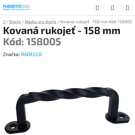
Přejít
Hledat
NÁKUP
na
obsah
KOŠÍK
Domů
/
Dveře
/
Madla pro dveře
/
Kovaná rukojeť - 158 mm
Kód: 158005
Kovaná rukojeť - 158 mm
Kód: 158005
Značka:
RADECCO