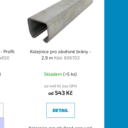
- Profil
Kolejnice pro závěsné brány -
4650
2,9 m
Kód: 606702
)
Skladem
(>5 ks)
od 449 Kč bez DPH
543 Kč
od
DETAIL
Kolejnice pro závěsné posuvné