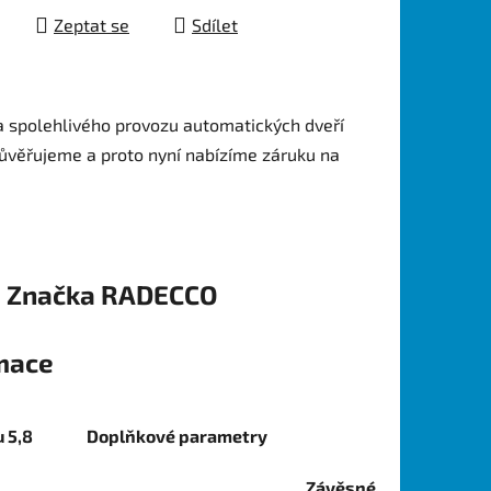
Zeptat se
Sdílet
 spolehlivého provozu automatických dveří
ůvěřujeme a proto nyní nabízíme záruku na
Značka
RADECCO
rmace
 5,8
Doplňkové parametry
Závěsné