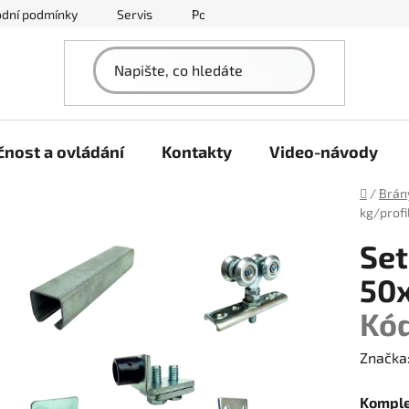
dní podmínky
Servis
Podmínky ochrany osobních údajů
nost a ovládání
Kontakty
Video-návody
Domů
/
Brán
kg/prof
Set
50
Kód
Značka
Komple