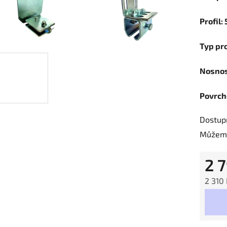
Profil:
Typ pr
Nosnos
Povrch
Dostup
Můžeme
2 
2 310
Měrná