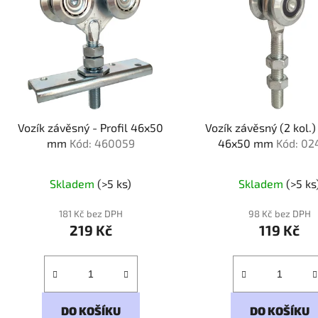
Vozík závěsný - Profil 46x50
Vozík závěsný (2 kol.) 
mm
Kód: 460059
46x50 mm
Kód: 02
Skladem
(>5 ks)
Skladem
(>5 ks
181 Kč bez DPH
98 Kč bez DPH
219 Kč
119 Kč
DO KOŠÍKU
DO KOŠÍKU