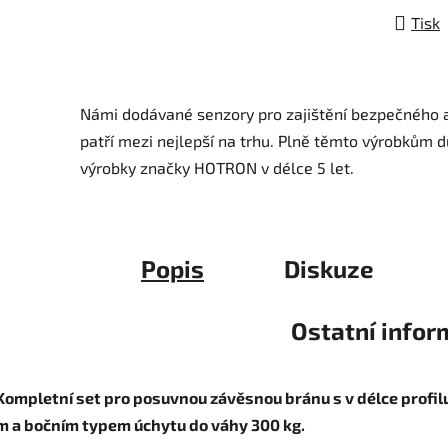
Tisk
Námi dodávané senzory pro zajištění bezpečného a
patří mezi nejlepší na trhu.
Plně těmto výrobkům d
výrobky značky HOTRON v délce 5 let.
Popis
Diskuze
Ostatní info
Kompletní set pro posuvnou závěsnou bránu s v délce profilu
m a bočním typem úchytu do váhy 300 kg.