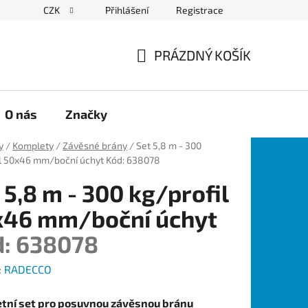
CZK
Přihlášení
Registrace
PRÁZDNÝ KOŠÍK
NÁKUPNÍ
KOŠÍK
O nás
Značky
y
/
Komplety
/
Závěsné brány
/
Set 5,8 m - 300
il 50x46 mm/boční úchyt
Kód: 638078
 5,8 m - 300 kg/profil
x46 mm/boční úchyt
: 638078
:
RADECCO
tní set pro posuvnou závěsnou bránu