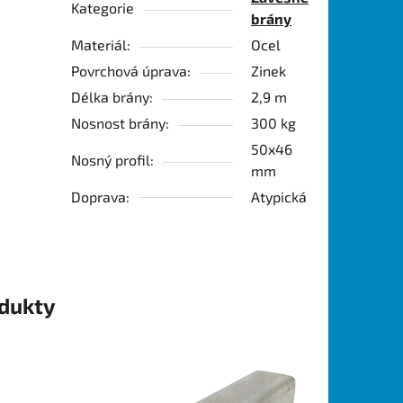
Kategorie
brány
Materiál:
Ocel
Povrchová úprava:
Zinek
Délka brány:
2,9 m
Nosnost brány:
300 kg
50x46
Nosný profil:
mm
Doprava:
Atypická
odukty