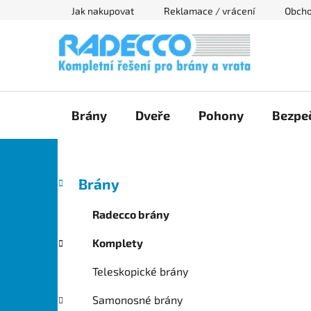
Přejít
Jak nakupovat
Reklamace / vrácení
Obcho
na
obsah
Brány
Dveře
Pohony
Bezpeč
P
K
Přeskočit
Brány
a
kategorie
o
t
s
Radecco brány
e
t
g
Komplety
r
o
a
r
Teleskopické brány
i
n
e
n
Samonosné brány