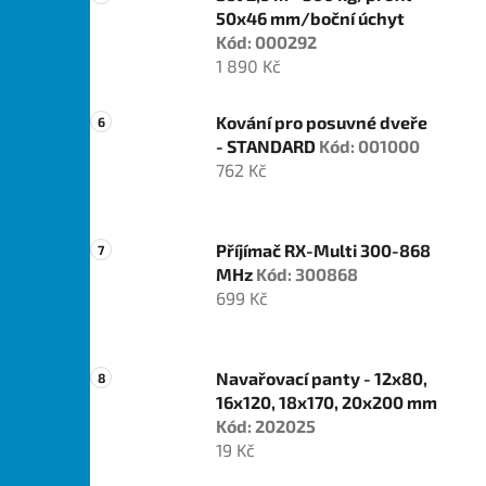
50x46 mm/boční úchyt
Kód: 000292
1 890 Kč
Kování pro posuvné dveře
- STANDARD
Kód: 001000
762 Kč
Příjímač RX-Multi 300-868
MHz
Kód: 300868
699 Kč
Navařovací panty - 12x80,
16x120, 18x170, 20x200 mm
Kód: 202025
19 Kč