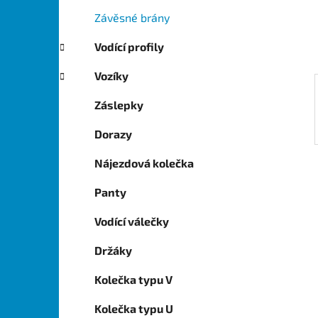
í
Závěsné brány
p
a
Vodící profily
n
Vozíky
e
l
Záslepky
Dorazy
Nájezdová kolečka
Panty
Vodící válečky
Držáky
Kolečka typu V
Kolečka typu U