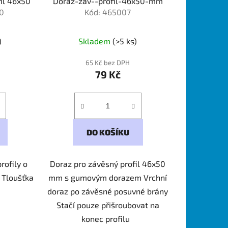
fil 46x50
Doraz-zav--profil-46x50-mm
50
Kód: 465007
)
Skladem
(>5 ks)
65 Kč bez DPH
79 Kč
DO KOŠÍKU
rofily o
Doraz pro závěsný profil 46x50
 Tloušťka
mm s gumovým dorazem Vrchní
doraz po závěsné posuvné brány
Stačí pouze přišroubovat na
konec profilu