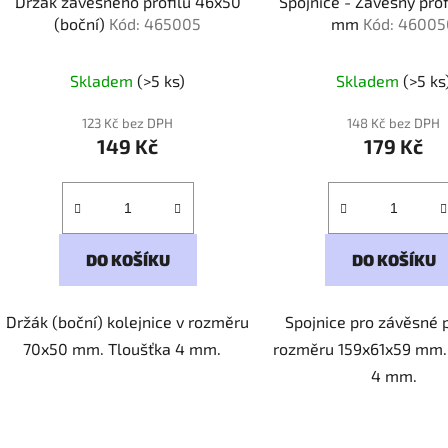
Držák závěsného profilu 46x50
Spojnice - Závěsný pro
(boční)
Kód: 465005
mm
Kód: 4600
Skladem
(>5 ks)
Skladem
(>5 ks
123 Kč bez DPH
148 Kč bez DPH
149 Kč
179 Kč
DO KOŠÍKU
DO KOŠÍKU
Držák (boční) kolejnice v rozměru
Spojnice pro závěsné p
70x50 mm. Tloušťka 4 mm.
rozměru 159x61x59 mm.
4 mm.