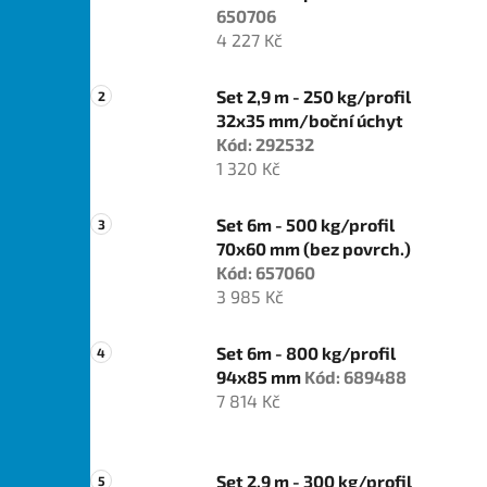
650706
4 227 Kč
Set 2,9 m - 250 kg/profil
32x35 mm/boční úchyt
Kód: 292532
1 320 Kč
Set 6m - 500 kg/profil
70x60 mm (bez povrch.)
Kód: 657060
3 985 Kč
Set 6m - 800 kg/profil
94x85 mm
Kód: 689488
7 814 Kč
Set 2,9 m - 300 kg/profil