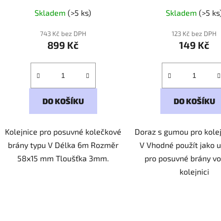
Skladem
(>5 ks)
Skladem
(>5 ks
743 Kč bez DPH
123 Kč bez DPH
899 Kč
149 Kč
DO KOŠÍKU
DO KOŠÍKU
Kolejnice pro posuvné kolečkové
Doraz s gumou pro kolej
brány typu V Délka 6m Rozměr
V Vhodné použít jako 
58x15 mm Tloušťka 3mm.
pro posuvné brány vo
kolejnici