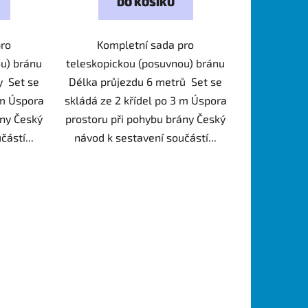
DO KOŠÍKU
pro
Kompletní sada pro
u) bránu
teleskopickou (posuvnou) bránu
y Set se
Délka průjezdu 6 metrů Set se
 m Úspora
skládá ze 2 křídel po 3 m Úspora
ány Český
prostoru při pohybu brány Český
ástí...
návod k sestavení součástí...