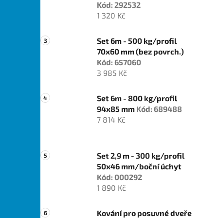
Kód: 292532
1 320 Kč
Set 6m - 500 kg/profil
70x60 mm (bez povrch.)
Kód: 657060
3 985 Kč
Set 6m - 800 kg/profil
94x85 mm
Kód: 689488
7 814 Kč
Set 2,9 m - 300 kg/profil
50x46 mm/boční úchyt
Kód: 000292
1 890 Kč
Kování pro posuvné dveře