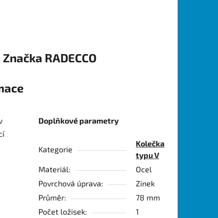
Značka
RADECCO
rmace
v
Doplňkové parametry
cí
Kolečka
Kategorie
typu V
Materiál:
Ocel
Povrchová úprava:
Zinek
Průměr:
78 mm
Počet ložisek:
1