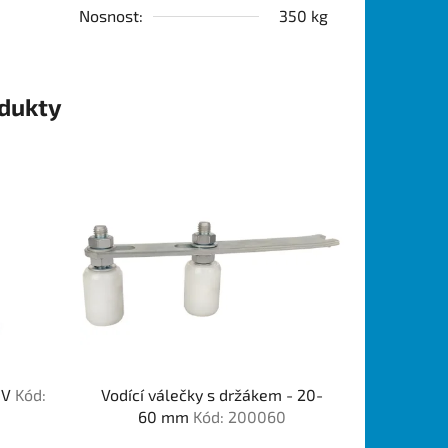
Nosnost:
350 kg
odukty
p V
Kód:
Vodící válečky s držákem - 20-
60 mm
Kód: 200060