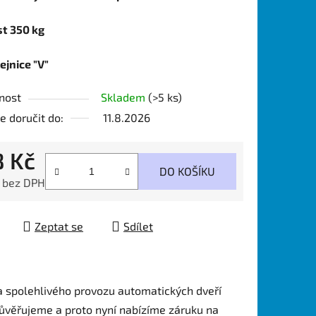
t 350 kg
ejnice "V"
nost
Skladem
(>5 ks)
 doručit do:
11.8.2026
8 Kč
DO KOŠÍKU
č bez DPH
 cena:
Zeptat se
Sdílet
 spolehlivého provozu automatických dveří
ůvěřujeme a proto nyní nabízíme záruku na