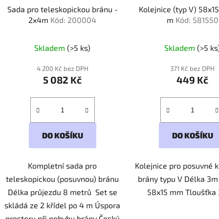
Sada pro teleskopickou bránu -
Kolejnice (typ V) 58x15 mm - 3
2x4m
Kód: 200004
m
Kód: 581550
Skladem
(>5 ks)
Skladem
(>5 ks
4 200 Kč bez DPH
371 Kč bez DPH
5 082 Kč
449 Kč
DO KOŠÍKU
DO KOŠÍKU
Kompletní sada pro
Kolejnice pro posuvné 
teleskopickou (posuvnou) bránu
brány typu V Délka 3
Délka průjezdu 8 metrů Set se
58x15 mm Tloušťka
skládá ze 2 křídel po 4 m Úspora
prostoru při pohybu brány Český