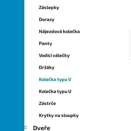
í
Záslepky
p
a
Dorazy
n
Nájezdová kolečka
e
l
Panty
Vodící válečky
Držáky
Kolečka typu V
Kolečka typu U
Zástrče
Krytky na sloupky
Dveře