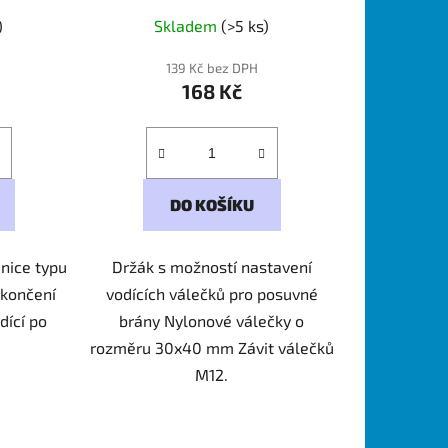
)
Skladem
(>5 ks)
139 Kč bez DPH
168 Kč
DO KOŠÍKU
nice typu
Držák s možností nastavení
ukončení
vodících válečků pro posuvné
dící po
brány Nylonové válečky o
rozměru 30x40 mm Závit válečků
M12.