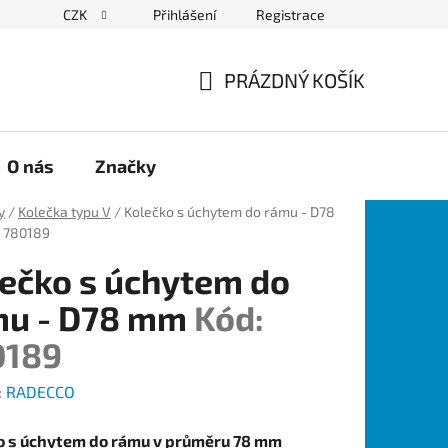
CZK
Přihlášení
Registrace
PRÁZDNÝ KOŠÍK
NÁKUPNÍ
KOŠÍK
O nás
Značky
y
/
Kolečka typu V
/
Kolečko s úchytem do rámu - D78
: 780189
ečko s úchytem do
mu - D78 mm
Kód:
0189
:
RADECCO
o s úchytem do rámu v průměru 78 mm