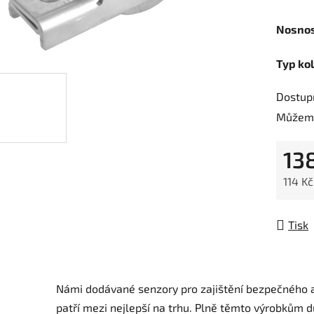
Nosnos
Typ kol
Dostup
Můžeme
13
114 K
Měrná
Tisk
Námi dodávané senzory pro zajištění bezpečného a
patří mezi nejlepší na trhu.
Plně těmto výrobkům d