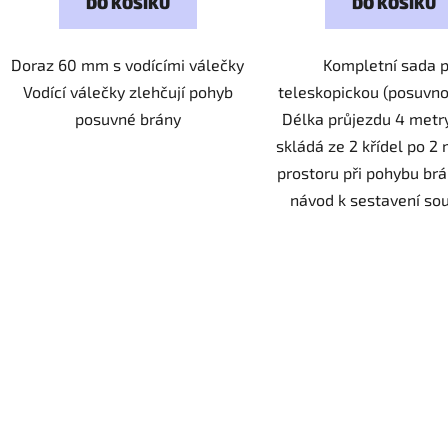
DO KOŠÍKU
DO KOŠÍKU
Doraz 60 mm s vodícími válečky
Kompletní sada 
Vodící válečky zlehčují pohyb
teleskopickou (posuvno
posuvné brány
Délka průjezdu 4 metr
skládá ze 2 křídel po 2
prostoru při pohybu br
návod k sestavení souč