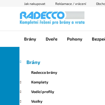
Přejít
Jak nakupovat
Reklamace / vrácení
Obcho
na
obsah
Brány
Dveře
Pohony
Bezpeč
P
K
Přeskočit
Brány
a
kategorie
o
t
s
Radecco brány
e
t
g
Komplety
r
o
a
r
Vodící profily
i
n
e
n
Vozíky