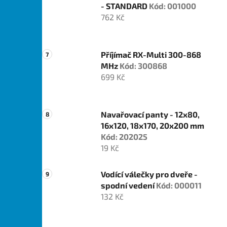
- STANDARD
Kód: 001000
762 Kč
Příjímač RX-Multi 300-868
MHz
Kód: 300868
699 Kč
Navařovací panty - 12x80,
16x120, 18x170, 20x200 mm
Kód: 202025
19 Kč
Vodící válečky pro dveře -
spodní vedení
Kód: 000011
132 Kč