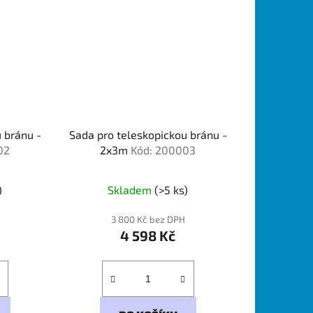
 bránu -
Sada pro teleskopickou bránu -
02
2x3m
Kód: 200003
)
Skladem
(>5 ks)
3 800 Kč bez DPH
4 598 Kč