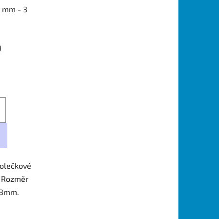
)
kolečkové
m Rozměr
 3mm.