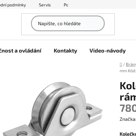
dní podmínky
Servis
Podmínky ochrany osobních údajů
nost a ovládání
Kontakty
Video-návody
Domů
/
Brán
mm
Kód
Kol
rá
78
Značka
Kolečk