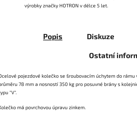
výrobky značky HOTRON v délce 5 let.
Popis
Diskuze
Ostatní info
Ocelové pojezdové kolečko se šroubovacím úchytem do rámu 
průměru 78 mm a nosností 350 kg pro posuvné brány s kolejni
typu "V".
Kolečko má povrchovou úpravu zinkem.