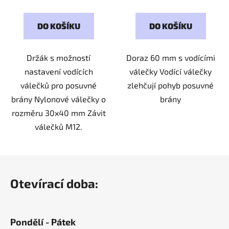
DO KOŠÍKU
DO KOŠÍKU
Držák s možností
Doraz 60 mm s vodícími
nastavení vodících
válečky Vodící válečky
válečků pro posuvné
zlehčují pohyb posuvné
brány Nylonové válečky o
brány
rozměru 30x40 mm Závit
válečků M12.
Z
á
Otevírací doba:
p
a
t
Pondělí - Pátek
í