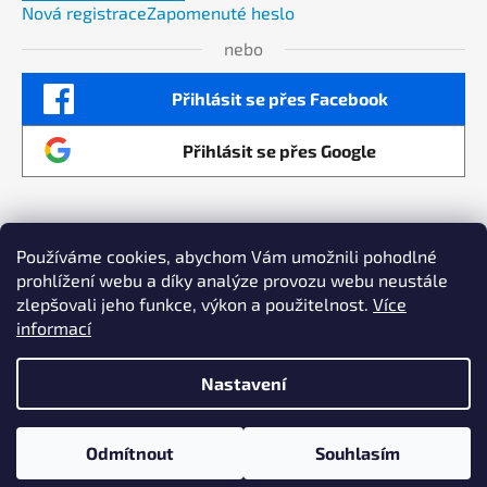
Nová registrace
Zapomenuté heslo
nebo
Přihlásit se přes Facebook
Přihlásit se přes Google
Používáme cookies, abychom Vám umožnili pohodlné
prohlížení webu a díky analýze provozu webu neustále
Maximalizujeme výkon vaší online reklamy a
zlepšovali jeho funkce, výkon a použitelnost.
Více
zvyšujeme prodeje Copyright by AllSmart
informací
Vytvořil Shoptet
Nastavení
Copyright 2026
Radecco e-shop
. Všechna práva
Registrované společnosti budou po prvním
vyhrazena.
nákupu zařazeny do skupiny s 10% slevou pro
Odmítnout
Souhlasím
brány a jejich příslušenství.
Odstoupit od smlouvy