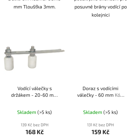
mm Tloušťka 3mm.
posuvné brány vodící po
kolejnici
Vodící válečky s
Doraz s vodícími
držákem - 20-60 mm
válečky - 60 mm
Kód:
Kód: 200060
600060
Skladem
(>5 ks)
Skladem
(>5 ks)
139 Kč bez DPH
131 Kč bez DPH
168 Kč
159 Kč