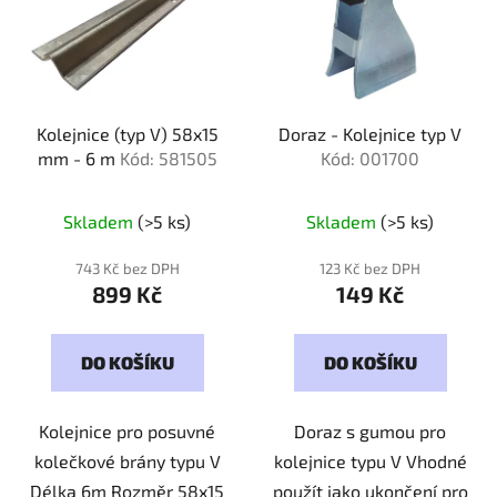
Kolejnice (typ V) 58x15
Doraz - Kolejnice typ V
mm - 6 m
Kód: 581505
Kód: 001700
Skladem
(>5 ks)
Skladem
(>5 ks)
743 Kč bez DPH
123 Kč bez DPH
899 Kč
149 Kč
DO KOŠÍKU
DO KOŠÍKU
Kolejnice pro posuvné
Doraz s gumou pro
kolečkové brány typu V
kolejnice typu V Vhodné
Délka 6m Rozměr 58x15
použít jako ukončení pro