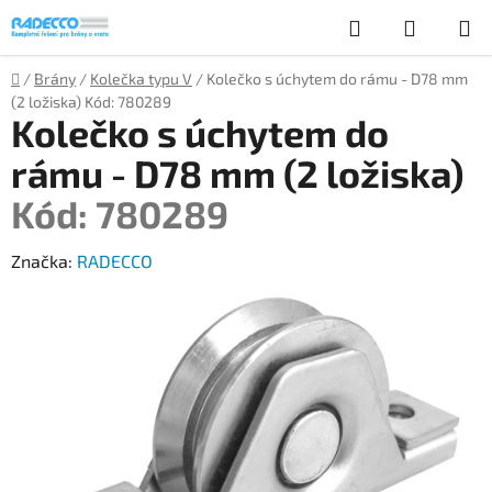
Přejít
Hledat
NÁKUP
na
obsah
KOŠÍK
Domů
/
Brány
/
Kolečka typu V
/
Kolečko s úchytem do rámu - D78 mm
(2 ložiska)
Kód: 780289
Kolečko s úchytem do
rámu - D78 mm (2 ložiska)
Kód: 780289
Značka:
RADECCO