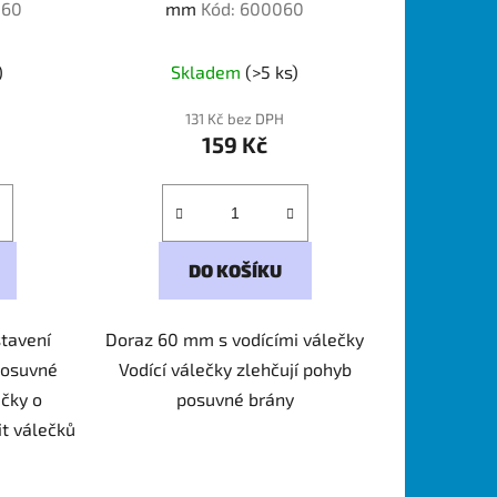
060
mm
Kód: 600060
)
Skladem
(>5 ks)
131 Kč bez DPH
159 Kč
DO KOŠÍKU
tavení
Doraz 60 mm s vodícími válečky
posuvné
Vodící válečky zlehčují pohyb
čky o
posuvné brány
t válečků