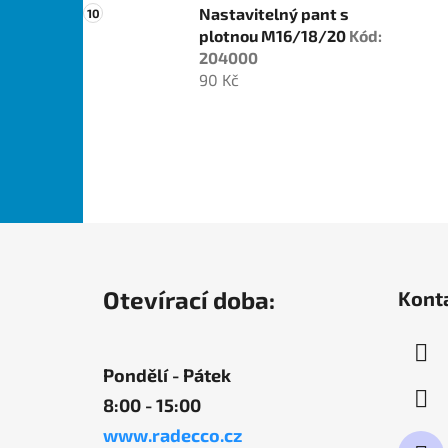
Nastavitelný pant s
plotnou M16/18/20
Kód:
204000
90 Kč
Z
á
Otevírací doba:
Kont
p
a
t
Pondělí - Pátek
í
8:00 - 15:00
www.radecco.cz