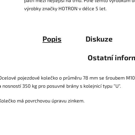
patří mezi nejlepší na trhu.
Plně těmto výrobkům d
výrobky značky HOTRON v délce 5 let.
Popis
Diskuze
Ostatní info
Ocelové pojezdové kolečko o průměru 78 mm se šroubem M1
a nosností 350 kg pro posuvné brány s kolejnicí typu "U".
Kolečko má povrchovou úpravu zinkem.