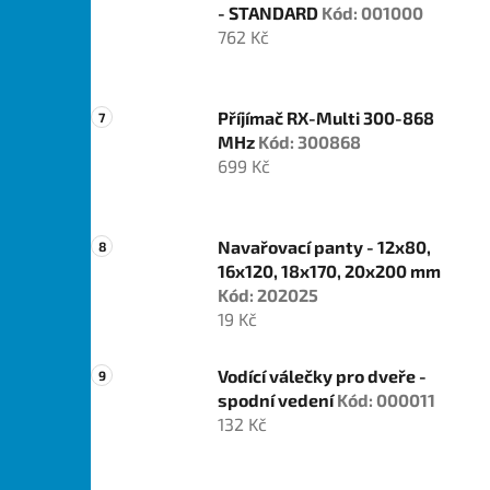
- STANDARD
Kód: 001000
762 Kč
Příjímač RX-Multi 300-868
MHz
Kód: 300868
699 Kč
Navařovací panty - 12x80,
16x120, 18x170, 20x200 mm
Kód: 202025
19 Kč
Vodící válečky pro dveře -
spodní vedení
Kód: 000011
132 Kč