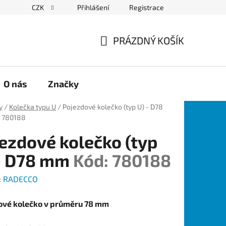
CZK
Přihlášení
Registrace
PRÁZDNÝ KOŠÍK
NÁKUPNÍ
KOŠÍK
O nás
Značky
y
/
Kolečka typu U
/
Pojezdové kolečko (typ U) - D78
: 780188
ezdové kolečko (typ
 - D78 mm
Kód: 780188
:
RADECCO
ové kolečko v průměru 78 mm