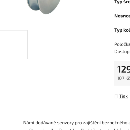
Typ šr
Nosnos
Typ kol
Položk
Dostup
12
107 K
Měrná
Tisk
Námi dodávané senzory pro zajištění bezpečného a