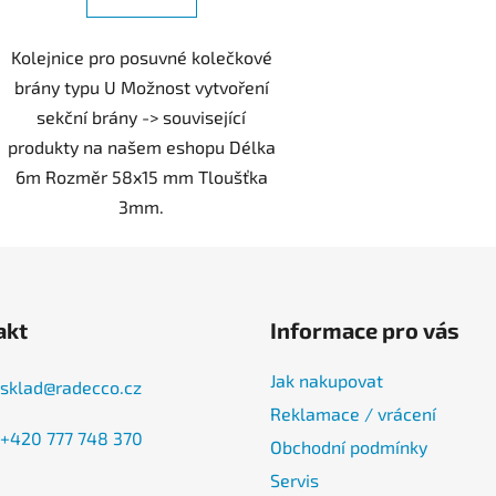
Kolejnice pro posuvné kolečkové
brány typu U Možnost vytvoření
sekční brány -> související
produkty na našem eshopu Délka
6m Rozměr 58x15 mm Tloušťka
3mm.
akt
Informace pro vás
Jak nakupovat
sklad
@
radecco.cz
Reklamace / vrácení
+420 777 748 370
Obchodní podmínky
Servis