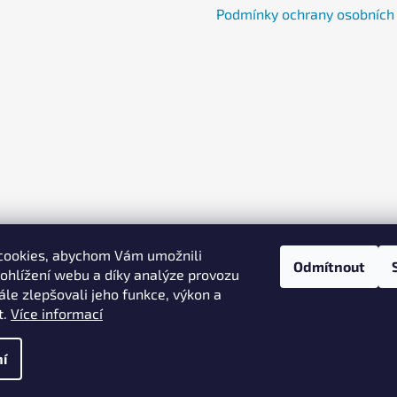
Podmínky ochrany osobních
cookies, abychom Vám umožnili
Odmítnout
ohlížení webu a díky analýze provozu
eme výkon vaší online reklamy a zvyšujeme prodeje Copyright
le zlepšovali jeho funkce, výkon a
t.
Více informací
a vyhrazena.
í