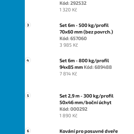
Kód: 292532
1 320 Kč
Set 6m - 500 kg/profil
70x60 mm (bez povrch.)
Kód: 657060
3 985 Kč
Set 6m - 800 kg/profil
94x85 mm
Kód: 689488
7 814 Kč
Set 2,9 m - 300 kg/profil
50x46 mm/boční úchyt
Kód: 000292
1 890 Kč
Kování pro posuvné dveře