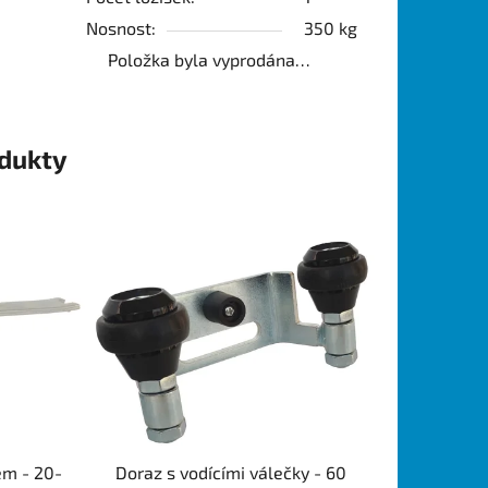
Nosnost:
350 kg
Položka byla vyprodána…
odukty
em - 20-
Doraz s vodícími válečky - 60