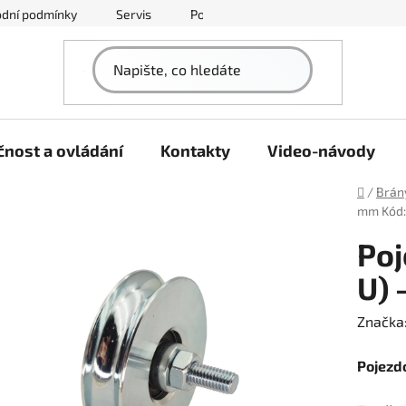
dní podmínky
Servis
Podmínky ochrany osobních údajů
nost a ovládání
Kontakty
Video-návody
Domů
/
Brán
mm
Kód
Poj
U)
Značka
Pojezd