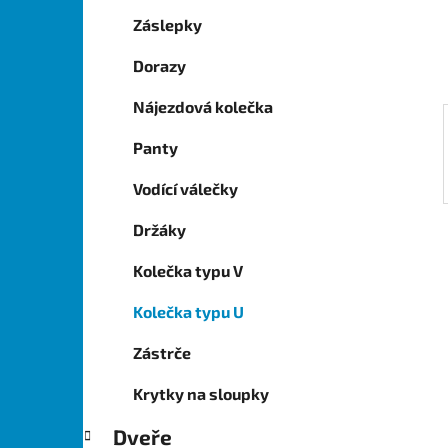
í
Záslepky
p
a
Dorazy
n
Nájezdová kolečka
e
l
Panty
Vodící válečky
Držáky
Kolečka typu V
Kolečka typu U
Zástrče
Krytky na sloupky
Dveře