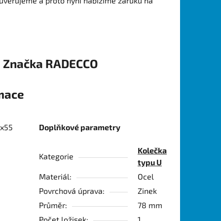
ůvěřujeme a proto nyní nabízíme záruku na
Značka
RADECCO
rmace
0x55
Doplňkové parametry
Kolečka
Kategorie
typu U
Materiál:
Ocel
Povrchová úprava:
Zinek
Průměr:
78 mm
Počet ložisek:
1