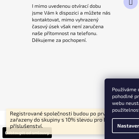
I mimo uvedenou otvírací dobu
jsme Vám k dispozici a můžete nás
kontaktovat, mimo vyhrazený
časový úsek však není zaručena
naše přítomnost na telefonu.
Děkujeme za pochopení.
Používáme 
pohodlné pr
Maximalizuj
webu neustá
použitelnos
Registrované společnosti budou po prvním nákupu
Copyright 2026
Radecco e-shop
. Všechna práv
zařazeny do skupiny s 10% slevou pro brány a jejich
Nastaven
příslušenství.
Odstoupit od smlouvy