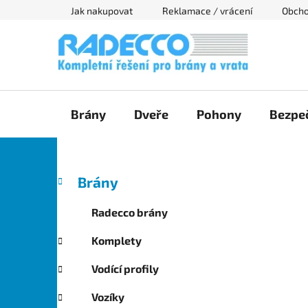
Přejít
Jak nakupovat
Reklamace / vrácení
Obcho
na
obsah
Brány
Dveře
Pohony
Bezpeč
P
K
Přeskočit
Brány
a
kategorie
o
t
s
Radecco brány
e
t
g
Komplety
r
o
a
r
Vodící profily
i
n
e
n
Vozíky