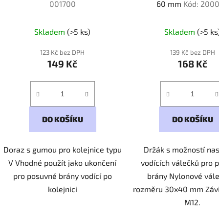
001700
60 mm
Kód: 200
Skladem
(>5 ks)
Skladem
(>5 ks
123 Kč bez DPH
139 Kč bez DPH
149 Kč
168 Kč
DO KOŠÍKU
DO KOŠÍKU
Doraz s gumou pro kolejnice typu
Držák s možností nas
V Vhodné použít jako ukončení
vodících válečků pro 
pro posuvné brány vodící po
brány Nylonové vále
kolejnici
rozměru 30x40 mm Závi
M12.