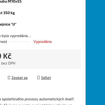
oubu M10x55
t 350 kg
ejnice "U"
a byla vyprodána…
nost
Vyprodáno
9 Kč
č bez DPH
 cena:
Zeptat se
Sdílet
 spolehlivého provozu automatických dveří