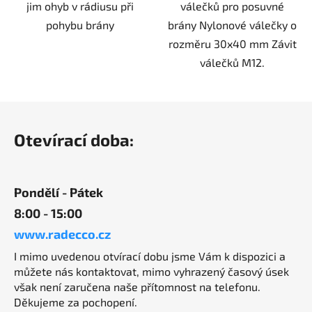
jim ohyb v rádiusu při
válečků pro posuvné
pohybu brány
brány Nylonové válečky o
rozměru 30x40 mm Závit
válečků M12.
Z
á
Otevírací doba:
p
a
t
Pondělí - Pátek
í
8:00 - 15:00
www.radecco.cz
I mimo uvedenou otvírací dobu jsme Vám k dispozici a
můžete nás kontaktovat, mimo vyhrazený časový úsek
však není zaručena naše přítomnost na telefonu.
Děkujeme za pochopení.