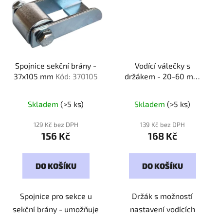
Spojnice sekční brány -
Vodící válečky s
37x105 mm
Kód: 370105
držákem - 20-60 mm
Kód: 200060
Skladem
(>5 ks)
Skladem
(>5 ks)
129 Kč bez DPH
139 Kč bez DPH
156 Kč
168 Kč
DO KOŠÍKU
DO KOŠÍKU
Spojnice pro sekce u
Držák s možností
sekční brány - umožňuje
nastavení vodících