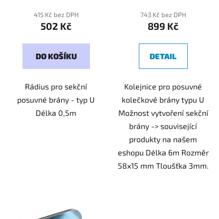
415 Kč bez DPH
743 Kč bez DPH
502 Kč
899 Kč
DO KOŠÍKU
DETAIL
Rádius pro sekční
Kolejnice pro posuvné
posuvné brány - typ U
kolečkové brány typu U
Délka 0,5m
Možnost vytvoření sekční
brány -> související
produkty na našem
eshopu Délka 6m Rozměr
58x15 mm Tloušťka 3mm.