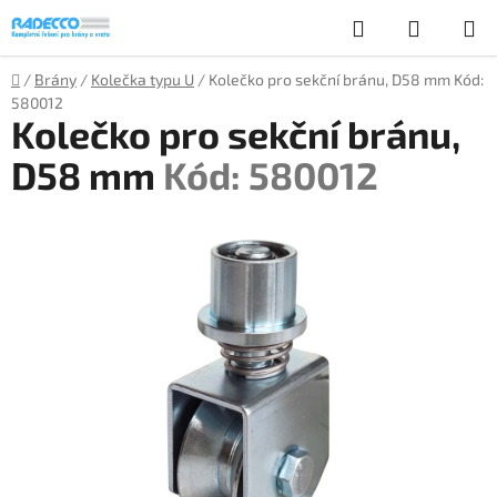
Přejít
Hledat
NÁKUP
na
obsah
KOŠÍK
Domů
/
Brány
/
Kolečka typu U
/
Kolečko pro sekční bránu, D58 mm
Kód:
580012
Kolečko pro sekční bránu,
D58 mm
Kód: 580012