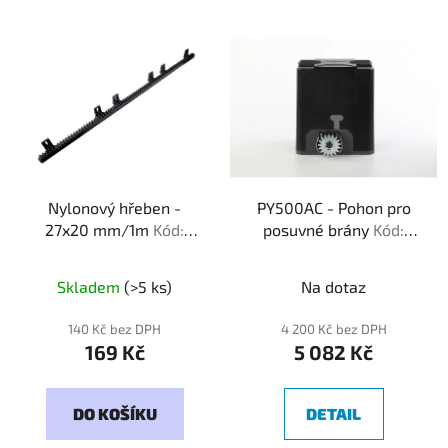
Nylonový hřeben -
PY500AC - Pohon pro
27x20 mm/1m
Kód:
posuvné brány
Kód:
272001
000500
Průměrné
Skladem
(>5 ks)
Na dotaz
hodnocení
produktu
140 Kč bez DPH
4 200 Kč bez DPH
169 Kč
5 082 Kč
je
5,0
z
DO KOŠÍKU
DETAIL
5