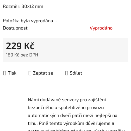
Rozměr: 30x12 mm
Položka byla vyprodána…
Dostupnost
Vyprodáno
229 Kč
189 Kč bez DPH
Měrná cena:
Tisk
Zeptat se
Sdílet
Námi dodávané senzory pro zajištění
bezpečného a spolehlivého provozu
automatických dveří patří mezi nejlepší na
trhu.
Plně těmto výrobkům důvěřujeme a
proto nyní nabízíme záruku na výrobky značky