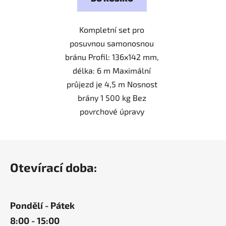
Kompletní set pro
posuvnou samonosnou
bránu Profil: 136x142 mm,
délka: 6 m Maximální
průjezd je 4,5 m Nosnost
brány 1 500 kg Bez
povrchové úpravy
Z
á
Otevírací doba:
p
a
t
Pondělí - Pátek
í
8:00 - 15:00