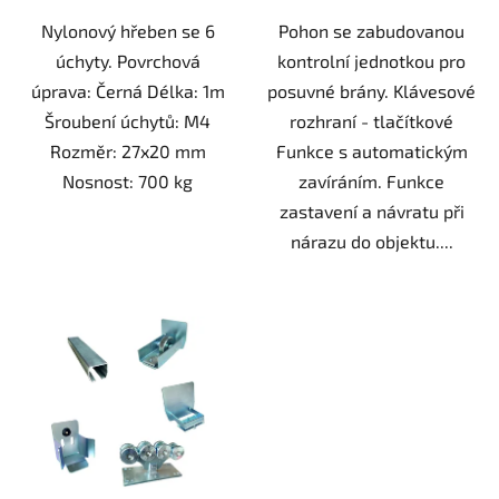
hvězdiček.
Nylonový hřeben se 6
Pohon se zabudovanou
úchyty. Povrchová
kontrolní jednotkou pro
úprava: Černá Délka: 1m
posuvné brány. Klávesové
Šroubení úchytů: M4
rozhraní - tlačítkové
Rozměr: 27x20 mm
Funkce s automatickým
Nosnost: 700 kg
zavíráním. Funkce
zastavení a návratu při
nárazu do objektu....