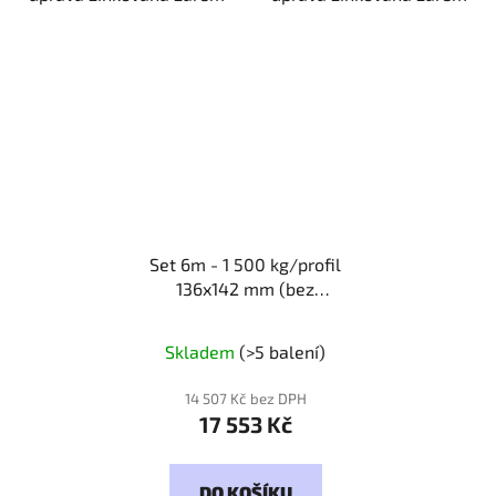
Set 6m - 1 500 kg/profil
136x142 mm (bez
povrch.)
Kód: 615142
Skladem
(>5 balení)
14 507 Kč bez DPH
17 553 Kč
DO KOŠÍKU