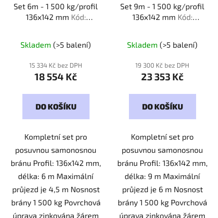
Set 6m - 1 500 kg/profil
Set 9m - 1 500 kg/profil
136x142 mm
Kód:
136x142 mm
Kód:
615136
915136
Skladem
(>5 balení)
Skladem
(>5 balení)
15 334 Kč bez DPH
19 300 Kč bez DPH
18 554 Kč
23 353 Kč
DO KOŠÍKU
DO KOŠÍKU
Kompletní set pro
Kompletní set pro
posuvnou samonosnou
posuvnou samonosnou
bránu Profil: 136x142 mm,
bránu Profil: 136x142 mm,
délka: 6 m Maximální
délka: 9 m Maximální
průjezd je 4,5 m Nosnost
průjezd je 6 m Nosnost
brány 1 500 kg Povrchová
brány 1 500 kg Povrchová
úprava zinkována žárem
úprava zinkována žárem