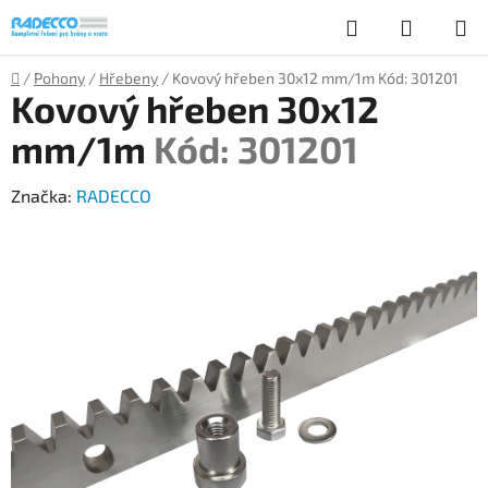
Přejít
Hledat
NÁKUP
na
obsah
KOŠÍK
Domů
/
Pohony
/
Hřebeny
/
Kovový hřeben 30x12 mm/1m
Kód: 301201
Kovový hřeben 30x12
mm/1m
Kód: 301201
Značka:
RADECCO