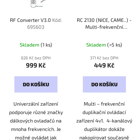
RF Converter V3.0
Kód:
RC 2130 (NICE, CAME..) -
695603
Multi-frekvenční
duplikátor 4v1
Kód:
Průměrné
213041
Skladem
(1 ks)
Skladem
(>5 ks)
hodnocení
produktu
826 Kč bez DPH
371 Kč bez DPH
999 Kč
449 Kč
je
5,0
z
DO KOŠÍKU
DO KOŠÍKU
5
hvězdiček.
Univerzální zařízení
Multi – frekvenční
podporuje různé značky
duplikační ovládací
dálkových ovladačů na
zařízení 4v1. 4-kanálový
mnoha frekvencích. Je
duplikátor dokáže
možné ovládat jak
nakopírovat současně