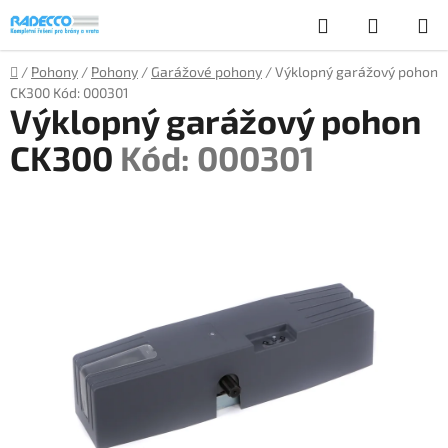
Přejít
Hledat
NÁKUP
na
obsah
KOŠÍK
Domů
/
Pohony
/
Pohony
/
Garážové pohony
/
Výklopný garážový pohon
CK300
Kód: 000301
Výklopný garážový pohon
CK300
Kód: 000301