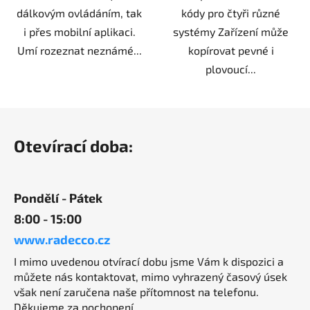
dálkovým ovládáním, tak
kódy pro čtyři různé
i přes mobilní aplikaci.
systémy Zařízení může
Umí rozeznat neznámé...
kopírovat pevné i
plovoucí...
Z
á
Otevírací doba:
p
a
t
Pondělí - Pátek
í
8:00 - 15:00
www.radecco.cz
I mimo uvedenou otvírací dobu jsme Vám k dispozici a
můžete nás kontaktovat, mimo vyhrazený časový úsek
však není zaručena naše přítomnost na telefonu.
Děkujeme za pochopení.