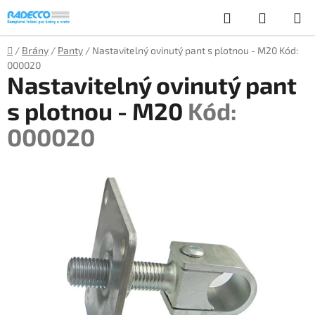
Přejít
Hledat
NÁKUP
na
obsah
KOŠÍK
Domů
/
Brány
/
Panty
/
Nastavitelný ovinutý pant s plotnou - M20
Kód:
000020
Nastavitelný ovinutý pant
s plotnou - M20
Kód:
000020