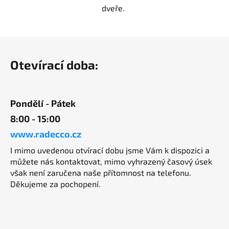
dveře.
Z
á
Otevírací doba:
p
a
t
Pondělí - Pátek
í
8:00 - 15:00
www.radecco.cz
I mimo uvedenou otvírací dobu jsme Vám k dispozici a
můžete nás kontaktovat, mimo vyhrazený časový úsek
však není zaručena naše přítomnost na telefonu.
Děkujeme za pochopení.