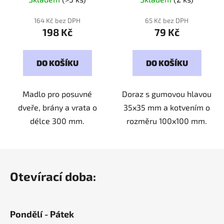
164 Kč bez DPH
65 Kč bez DPH
198 Kč
79 Kč
DO KOŠÍKU
DO KOŠÍKU
Madlo pro posuvné
Doraz s gumovou hlavou
dveře, brány a vrata o
35x35 mm a kotvením o
délce 300 mm.
rozměru 100x100 mm.
Z
á
Otevírací doba:
p
a
t
Pondělí - Pátek
í