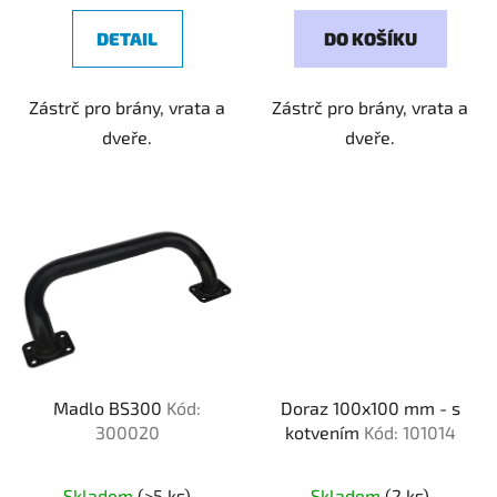
DETAIL
DO KOŠÍKU
Zástrč pro brány, vrata a
Zástrč pro brány, vrata a
dveře.
dveře.
Madlo BS300
Kód:
Doraz 100x100 mm - s
300020
kotvením
Kód: 101014
Skladem
(>5 ks)
Skladem
(2 ks)