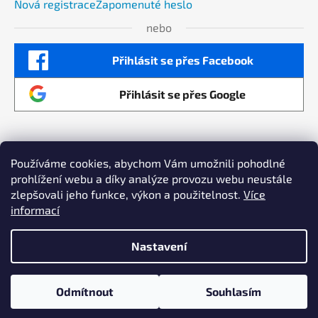
Nová registrace
Zapomenuté heslo
nebo
Přihlásit se přes Facebook
Přihlásit se přes Google
Používáme cookies, abychom Vám umožnili pohodlné
prohlížení webu a díky analýze provozu webu neustále
Maximalizujeme výkon vaší online reklamy a
zlepšovali jeho funkce, výkon a použitelnost.
Více
zvyšujeme prodeje Copyright by AllSmart
informací
Vytvořil Shoptet
Nastavení
Copyright 2026
Radecco e-shop
. Všechna práva
Registrované společnosti budou po prvním
vyhrazena.
nákupu zařazeny do skupiny s 10% slevou pro
Odmítnout
Souhlasím
brány a jejich příslušenství.
Odstoupit od smlouvy