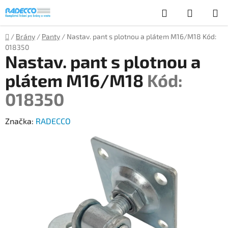
Přejít
Hledat
NÁKUP
na
obsah
KOŠÍK
Domů
/
Brány
/
Panty
/
Nastav. pant s plotnou a plátem M16/M18
Kód:
018350
Nastav. pant s plotnou a
plátem M16/M18
Kód:
018350
Značka:
RADECCO