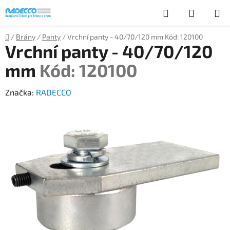
Přejít
Hledat
NÁKUP
na
obsah
KOŠÍK
Domů
/
Brány
/
Panty
/
Vrchní panty - 40/70/120 mm
Kód: 120100
Vrchní panty - 40/70/120
mm
Kód: 120100
Značka:
RADECCO