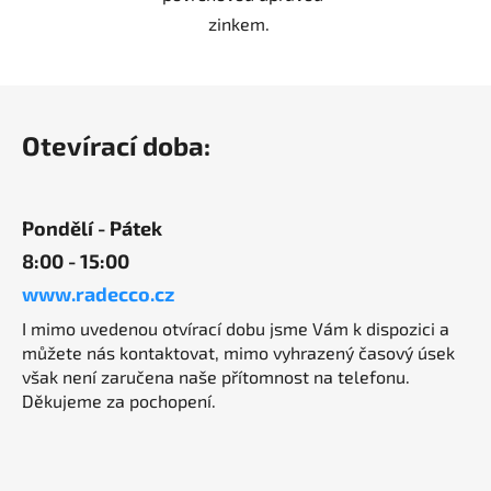
zinkem.
Z
á
Otevírací doba:
p
a
t
Pondělí - Pátek
í
8:00 - 15:00
www.radecco.cz
I mimo uvedenou otvírací dobu jsme Vám k dispozici a
můžete nás kontaktovat, mimo vyhrazený časový úsek
však není zaručena naše přítomnost na telefonu.
Děkujeme za pochopení.