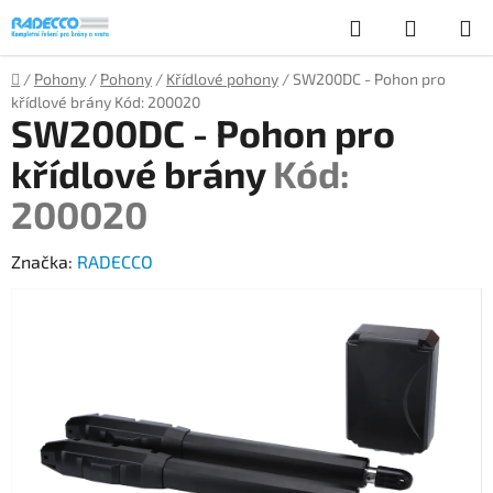
Přejít
Hledat
NÁKUP
na
obsah
KOŠÍK
Domů
/
Pohony
/
Pohony
/
Křídlové pohony
/
SW200DC - Pohon pro
křídlové brány
Kód: 200020
SW200DC - Pohon pro
křídlové brány
Kód:
200020
Značka:
RADECCO