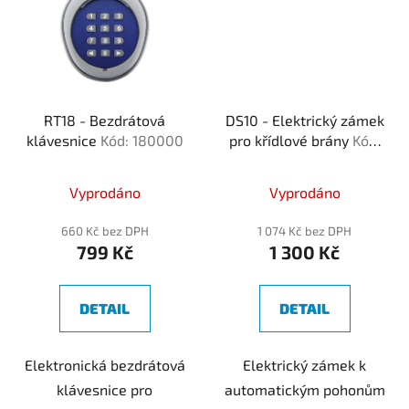
RT18 - Bezdrátová
DS10 - Elektrický zámek
klávesnice
Kód: 180000
pro křídlové brány
Kód:
010000
Vyprodáno
Vyprodáno
660 Kč bez DPH
1 074 Kč bez DPH
799 Kč
1 300 Kč
DETAIL
DETAIL
Elektronická bezdrátová
Elektrický zámek k
klávesnice pro
automatickým pohonům