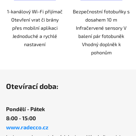
1-kanálový Wi-Fi přijímač
Bezpečnostní fotobuňky s
Otevření vrat či brány
dosahem 10 m
přes mobilní aplikaci
Infračervené sensory V
Jednoduché a rychlé
balení pár fotobuněk
nastavení
Vhodný doplněk k
pohonům
Z
á
Otevírací doba:
p
a
t
Pondělí - Pátek
í
8:00 - 15:00
www.radecco.cz