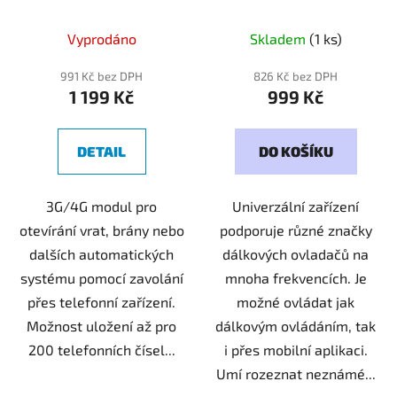
Vyprodáno
Skladem
(1 ks)
991 Kč bez DPH
826 Kč bez DPH
1 199 Kč
999 Kč
DETAIL
DO KOŠÍKU
3G/4G modul pro
Univerzální zařízení
otevírání vrat, brány nebo
podporuje různé značky
dalších automatických
dálkových ovladačů na
systému pomocí zavolání
mnoha frekvencích. Je
přes telefonní zařízení.
možné ovládat jak
Možnost uložení až pro
dálkovým ovládáním, tak
200 telefonních čísel...
i přes mobilní aplikaci.
Umí rozeznat neznámé...