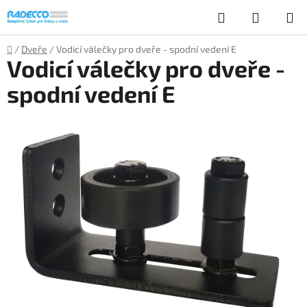
Přejít
Hledat
NÁKUP
na
obsah
KOŠÍK
Domů
/
Dveře
/
Vodicí válečky pro dveře - spodní vedení E
Vodicí válečky pro dveře -
spodní vedení E