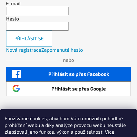
E-mail
Heslo
PŘIHLÁSIT SE
Nová registrace
Zapomenuté heslo
nebo
Přihlásit se přes Facebook
Přihlásit se přes Google
Používáme cookies, abychom Vám umožnili pohodlné
prohlížení webu a díky analýze provozu webu neustále
Maximalizujeme výkon vaší online reklamy a
zlepšovali jeho funkce, výkon a použitelnost.
Více
zvyšujeme prodeje Copyright by AllSmart