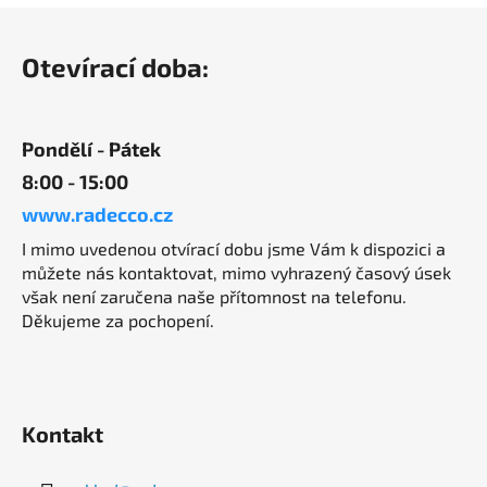
Z
á
Otevírací doba:
p
a
t
Pondělí - Pátek
í
8:00 - 15:00
www.radecco.cz
I mimo uvedenou otvírací dobu jsme Vám k dispozici a
můžete nás kontaktovat, mimo vyhrazený časový úsek
však není zaručena naše přítomnost na telefonu.
Děkujeme za pochopení.
Kontakt