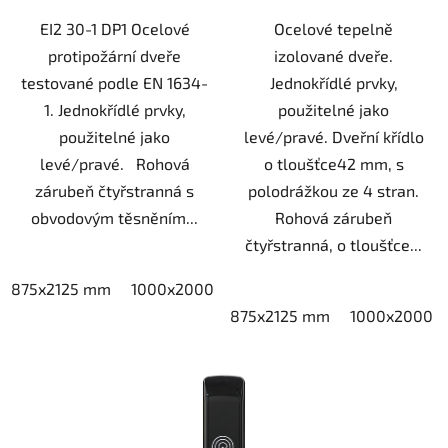
EI2 30-1 DP1 Ocelové
Ocelové tepelně
protipožární dveře
izolované dveře.
testované podle EN 1634-
Jednokřídlé prvky,
1. Jednokřídlé prvky,
použitelné jako
použitelné jako
levé/pravé. Dveřní křídlo
levé/pravé. Rohová
o tloušťce42 mm, s
zárubeň čtyřstranná s
polodrážkou ze 4 stran.
obvodovým těsněním...
Rohová zárubeň
čtyřstranná, o tloušťce...
875x2125 mm
1000x2000 mm
750x2000 mm
1125x2
875x2125 mm
1000x2000 