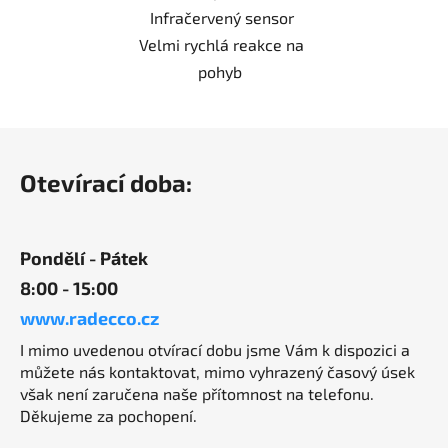
Infračervený sensor
Velmi rychlá reakce na
pohyb
Z
á
Otevírací doba:
p
a
t
Pondělí - Pátek
í
8:00 - 15:00
www.radecco.cz
I mimo uvedenou otvírací dobu jsme Vám k dispozici a
můžete nás kontaktovat, mimo vyhrazený časový úsek
však není zaručena naše přítomnost na telefonu.
Děkujeme za pochopení.