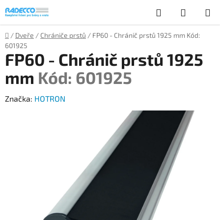
Přejít
Hledat
NÁKUP
na
obsah
KOŠÍK
Domů
/
Dveře
/
Chrániče prstů
/
FP60 - Chránič prstů 1925 mm
Kód:
601925
FP60 - Chránič prstů 1925
mm
Kód: 601925
Značka:
HOTRON