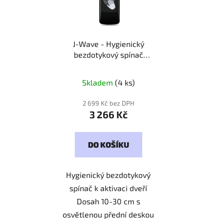
J-Wave - Hygienický
bezdotykový spínač
Kód: 000829
Skladem
(4 ks)
2 699 Kč bez DPH
3 266 Kč
DO KOŠÍKU
Hygienický bezdotykový
spínač k aktivaci dveří
Dosah 10-30 cm s
osvětlenou přední deskou